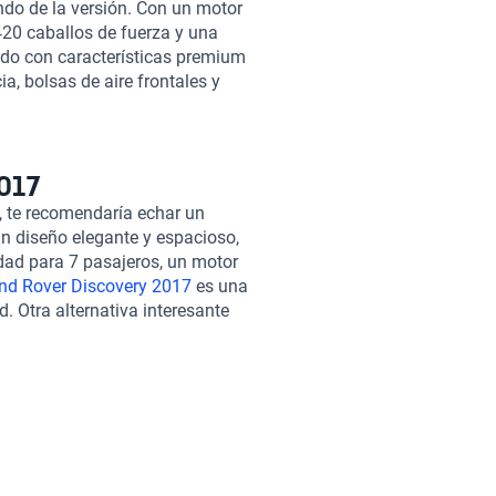
do de la versión. Con un motor
 420 caballos de fuerza y una
do con características premium
, bolsas de aire frontales y
ade 2017 ofrece una experiencia
er a nuestros clientes una
de 2017, que han sido
 desempeño. Nuestro
2017
paso del proceso de compra,
, te recomendaría echar un
n auto con nosotros. Además, en
un diseño elegante y espacioso,
btener el auto de tus sueños
dad para 7 pasajeros, un motor
vak y haz realidad tu próxima
nd Rover Discovery 2017
es una
d. Otra alternativa interesante
ina un diseño sofisticado con
400 caballos de fuerza, asientos
ntinental 2017
ofrece una
llos que buscan elegancia y
911 2017
podría ser una
hasta 530 caballos de fuerza,
conducción emocionante y