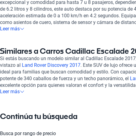
excepcional y comodidad para hasta 7 u 8 pasajeros, dependien
de 6.2 litros y 8 cilindros, este auto destaca por su potencia de
aceleración estimada de 0 a 100 km/h en 4.2 segundos. Equipa
como asientos de cuero, sistema de sensor y cámara de distancia
Leer más
laterales, frenos ABS y asistencia de frenado, el Cadillac Escal
de conducción segura y lujosa. En Kavak, nos enorgullece ofrec
amplia gama de autos de alta calidad, como el Cadillac Escala
rigurosamente inspeccionados para garantizar su excelencia y
Similares a Carros Cadillac Escalade 
compromiso con la satisfacción del cliente se refleja en cada 
Si estás buscando un modelo similar al Cadillac Escalade 2017
brindando confianza y tranquilidad a quienes eligen adquirir u
vistazo al
Land Rover Discovery 2017
. Este SUV de lujo ofrece 
Kavak ofrecemos opciones de financiamiento para que puedas o
ideal para familias que buscan comodidad y estilo. Con capaci
de manera accesible y conveniente. ¡Descubre la experiencia Ka
potente de 340 caballos de fuerza y un techo panorámico, el
La
aventura sobre ruedas!
excelente opción para quienes valoran el confort y la versatilida
Leer más
podría ser el
Lincoln Continental 2017
. Este sedán de lujo comb
un interior lujoso y tecnología de vanguardia. Con un motor de 
de cuero y un sistema de bolsas de aire avanzado, el
Lincoln Co
experiencia de conducción segura y placentera, ideal para aque
Continúa tu búsqueda
rendimiento. Si prefieres un modelo más deportivo, el
Porsche 
excelente opción. Con su diseño icónico y su potente motor de 
este deportivo de alto rendimiento ofrece una experiencia de 
Busca por rango de precio