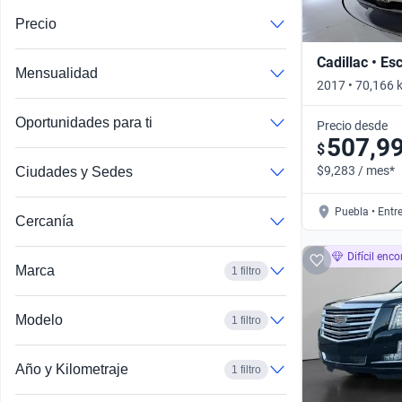
Precio
Cadillac • Es
Mensualidad
2017 • 70,166 
4WD • Automát
Oportunidades para ti
Precio desde
507,9
$
$9,283 / mes*
Ciudades y Sedes
Puebla • Entr
Cercanía
Difícil enco
Marca
1 filtro
Modelo
1 filtro
Año y Kilometraje
1 filtro