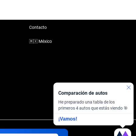
Contacto
🇲🇽
México
Comparación de autos
He preparado una tabla de los
primeros 4 autos que estás viendo 🎯
¡Vamos!
inanciera
·
Sitemap