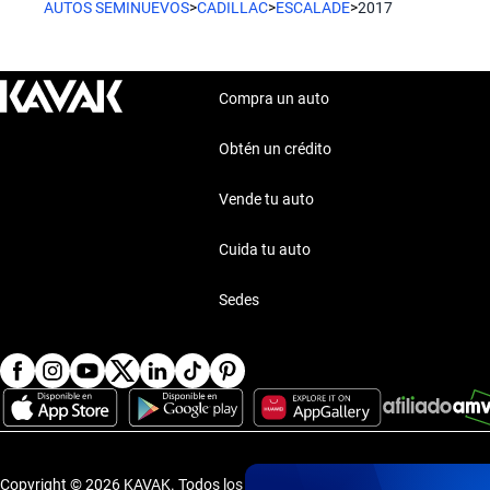
AUTOS SEMINUEVOS
>
CADILLAC
>
ESCALADE
>
2017
Compra un auto
Obtén un crédito
Vende tu auto
Cuida tu auto
Sedes
Copyright © 2026 KAVAK.
Todos los derechos reservados.
·
Aviso de P