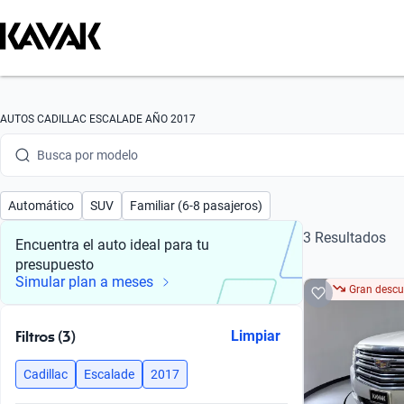
Busca por marca
AUTOS CADILLAC ESCALADE AÑO 2017
Busca por modelo
Busca por versión
Automático
SUV
Familiar (6-8 pasajeros)
Busca por año
3 Resultados
Encuentra el auto ideal para tu
presupuesto
Busca por marca
Simular plan a meses
Gran descu
Busca por modelo
Filtros (3)
Limpiar
Busca por versión
Cadillac
Escalade
2017
Busca por año