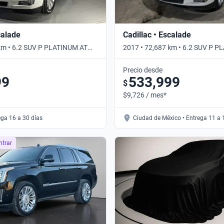
calade
Cadillac • Escalade
km • 6.2 SUV P PLATINUM AT
2017 • 72,687 km • 6.2 SUV P 
ico
4WD • Automático
Precio desde
99
533,999
$
$9,726 / mes*
ega 16 a 30 días
Ciudad de México • Entrega 11 a 
ntrar