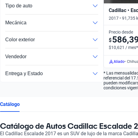
Tipo de auto
Cadillac • Es
2017 • 91,735
Mecánica
AT 4WD • Auto
Precio desde
586,3
Color exterior
$
$10,621 / mes*
Vendedor
Aliado
•
Chihua
Autos publicados por un socio comercial verificado por Kavak
* Las mensualidad
Entrega y Estado
referencial del 17
pueden modificarse
condiciones vigent
Catálogo
Catálogo de Autos Cadillac Escalade 
El Cadillac Escalade 2017 es un SUV de lujo de la marca Cadill