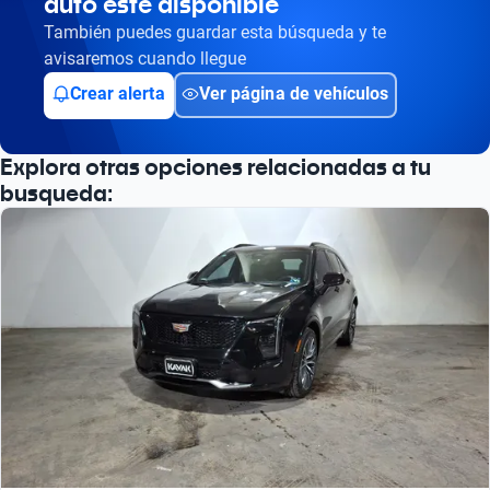
auto esté disponible
Busca por versión
También puedes guardar esta búsqueda y te
Busca por año
avisaremos cuando llegue
Crear alerta
Ver página de vehículos
Explora otras opciones relacionadas a tu
busqueda: