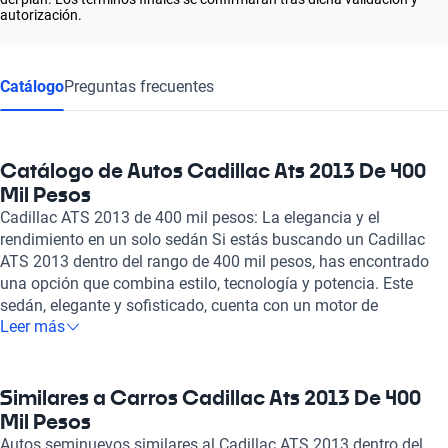
autorización.
Catálogo
Preguntas frecuentes
Catálogo de Autos Cadillac Ats 2013 De 400
Mil Pesos
Cadillac ATS 2013 de 400 mil pesos: La elegancia y el
rendimiento en un solo sedán Si estás buscando un Cadillac
ATS 2013 dentro del rango de 400 mil pesos, has encontrado
una opción que combina estilo, tecnología y potencia. Este
sedán, elegante y sofisticado, cuenta con un motor de
Leer más
combustión de 2.0 litros y cuatro cilindros, capaz de generar
una potencia máxima de 272 caballos de fuerza. Con una
aceleración de 0 a 100 km/h en solo 5.7 segundos, este modelo
destaca por su agilidad en la conducción, convirtiéndolo en una
Similares a Carros Cadillac Ats 2013 De 400
excelente elección para quienes buscan un auto que ofrezca
Mil Pesos
tanto confort como rendimiento. El Cadillac ATS también
Autos seminuevos similares al Cadillac ATS 2013 dentro del