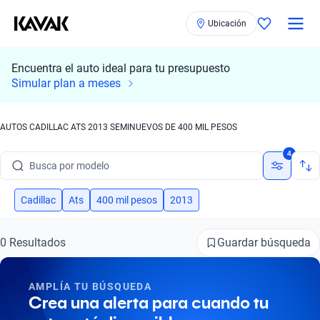
Ubicación
Encuentra el auto ideal para tu presupuesto
Simular plan a meses
AUTOS CADILLAC ATS 2013 SEMINUEVOS DE 400 MIL PESOS
Busca por marca
4
Busca por modelo
Busca por versión
Cadillac
Ats
400 mil pesos
2013
Busca por año
Guardar búsqueda
0 Resultados
Busca por marca
AMPLÍA TU BÚSQUEDA
Busca por modelo
Crea una alerta para cuando tu