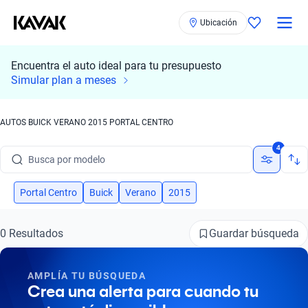
Ubicación
Encuentra el auto ideal para tu presupuesto
Simular plan a meses
AUTOS BUICK VERANO 2015 PORTAL CENTRO
Busca por marca
4
Busca por modelo
Busca por versión
Portal Centro
Buick
Verano
2015
Busca por año
Guardar búsqueda
0 Resultados
Busca por marca
AMPLÍA TU BÚSQUEDA
Busca por modelo
Crea una alerta para cuando tu