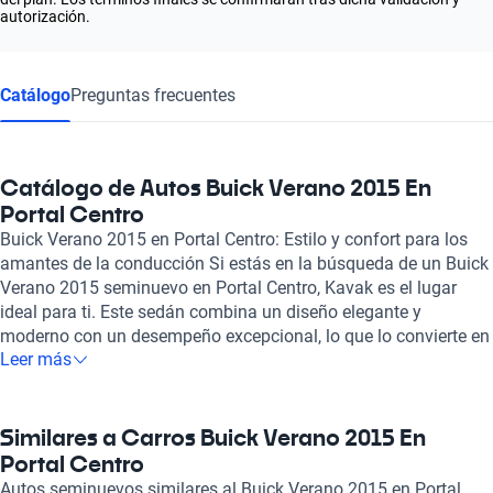
autorización.
Catálogo
Preguntas frecuentes
Catálogo de Autos Buick Verano 2015 En
Portal Centro
Buick Verano 2015 en Portal Centro: Estilo y confort para los
amantes de la conducción Si estás en la búsqueda de un Buick
Verano 2015 seminuevo en Portal Centro, Kavak es el lugar
ideal para ti. Este sedán combina un diseño elegante y
moderno con un desempeño excepcional, lo que lo convierte en
Leer más
una opción atractiva para quienes buscan un vehículo que
ofrezca tanto confort como potencia. Equipado con un motor
de combustión de 2.0 a 2.4 litros y una transmisión
automática, el Buick Verano brinda una experiencia de manejo
Similares a Carros Buick Verano 2015 En
placentera, capaz de generar hasta 250 caballos de fuerza. Con
Portal Centro
capacidad para cinco pasajeros, el Buick Verano 2015 destaca
Autos seminuevos similares al Buick Verano 2015 en Portal