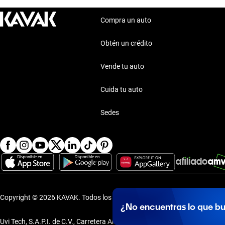
Buick 2020 Punto Valle
Compra un auto
Obtén un crédito
Vende tu auto
Cuida tu auto
Sedes
Copyright © 2026 KAVAK.
Todos los derechos reservados.
·
Aviso de P
¿No encuentras lo que b
Uvi Tech, S.A.P.I. de C.V., Carretera Amomolulco - Capulhuac, No. 1 Col. 