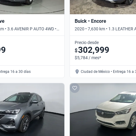
ave
Buick • Encore
km • 3.6 AVENIR P AUTO 4WD •
2020 • 7,630 km • 1.3 LEATHER 
Automático
Precio desde
99
302,999
$
$5,784 / mes*
ntrega 16 a 30 días
Ciudad de México • Entrega 16 a 