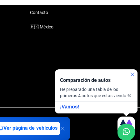
Contacto
🇲🇽
México
Comparación de autos
He preparado una tabla de los
primeros 4 autos que estás viendo 🎯
¡Vamos!
inanciera
·
Sitemap
Ver página de vehículos