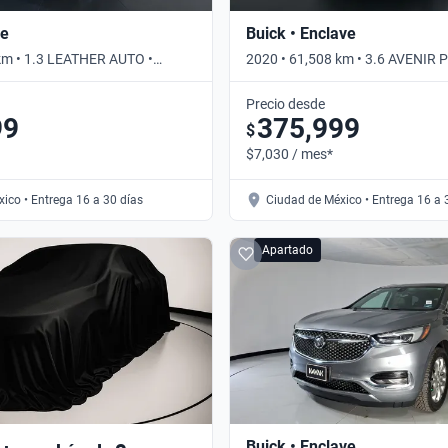
re
Buick • Enclave
km • 1.3 LEATHER AUTO •
2020 • 61,508 km • 3.6 AVENIR 
Automático
Precio desde
99
375,999
$
$7,030 / mes*
ico • Entrega 16 a 30 días
Ciudad de México • Entrega 16 a 
Apartado
Buick • Enclave