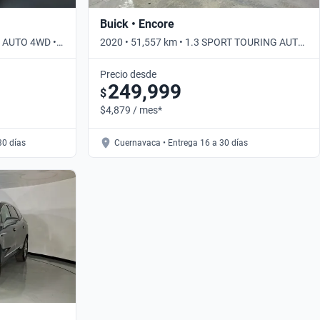
Buick • Encore
P AUTO 4WD •
2020 • 51,557 km • 1.3 SPORT TOURING AUTO
• Automático
Precio desde
249,999
$
$4,879 / mes*
30 días
Cuernavaca • Entrega 16 a 30 días