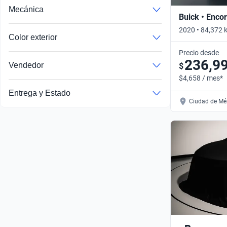
Mecánica
Buick • Enco
2020 • 84,372 
Color exterior
Automático
Precio desde
236,9
Vendedor
$
$4,658 / mes*
Entrega y Estado
Ciudad de Méx