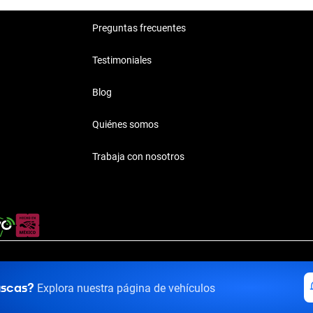
Buick 2020 Tlalnepantla
Preguntas frecuentes
Testimoniales
Blog
Quiénes somos
Trabaja con nosotros
rivacidad
·
Términos y Condiciones
·
Transparencia
·
Transparencia F
uscas?
Explora nuestra página de vehículos
El Panteón, Lerma de Villada, Estado de México, México, C.P. 52005