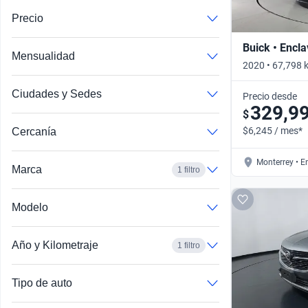
Precio
Buick • Encl
Mensualidad
2020 • 67,798 
Automático
Ciudades y Sedes
Precio desde
329,9
$
$6,245 / mes*
Cercanía
Monterrey • E
Marca
1 filtro
Modelo
Año y Kilometraje
1 filtro
Tipo de auto