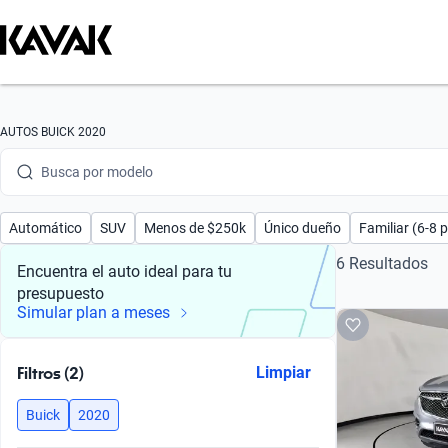
Busca por marca
AUTOS BUICK 2020
Busca por modelo
Busca por versión
Automático
SUV
Menos de $250k
Único dueño
Familiar (6-8 
Busca por año
6 Resultados
Encuentra el auto ideal para tu
presupuesto
Busca por marca
Simular plan a meses
Busca por modelo
Filtros (2)
Limpiar
Busca por versión
Buick
2020
Busca por año