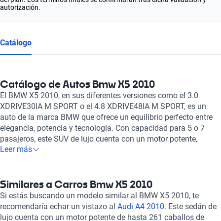
autorización.
Catálogo
Catálogo de Autos Bmw X5 2010
El BMW X5 2010, en sus diferentes versiones como el 3.0
XDRIVE30IA M SPORT o el 4.8 XDRIVE48IA M SPORT, es un
auto de la marca BMW que ofrece un equilibrio perfecto entre
elegancia, potencia y tecnología. Con capacidad para 5 o 7
pasajeros, este SUV de lujo cuenta con un motor potente,
Leer más
transmisión automática y un diseño interior de cuero que
brinda comodidad y sofisticación. Además, incorpora
características de seguridad avanzadas como bolsas de aire
frontales y laterales, frenos ABS y asistencia de frenado, así
Similares a Carros Bmw X5 2010
como un techo panorámico 'Quemacocos' que añade un toque
Si estás buscando un modelo similar al BMW X5 2010, te
de exclusividad a cada viaje. En Kavak, nos enorgullece ofrecer
recomendaría echar un vistazo al
Audi A4 2010
. Este sedán de
una amplia gama de autos de alta calidad como el BMW X5
lujo cuenta con un motor potente de hasta 261 caballos de