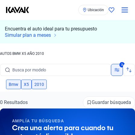
Ubicación
Encuentra el auto ideal para tu presupuesto
Simular plan a meses
AUTOS BMW X5 AÑO 2010
Busca por marca
3
Busca por modelo
Busca por versión
Bmw
X5
2010
Busca por año
Guardar búsqueda
0 Resultados
Busca por marca
AMPLÍA TU BÚSQUEDA
Busca por modelo
Crea una alerta para cuando tu