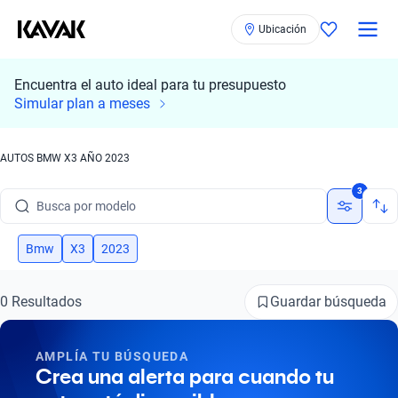
Ubicación
Encuentra el auto ideal para tu presupuesto
Simular plan a meses
AUTOS BMW X3 AÑO 2023
Busca por marca
3
Busca por modelo
Busca por versión
Bmw
X3
2023
Busca por año
Guardar búsqueda
0 Resultados
Busca por marca
AMPLÍA TU BÚSQUEDA
Busca por modelo
Crea una alerta para cuando tu