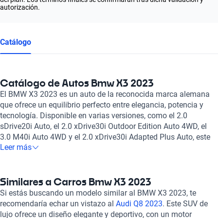
autorización.
Catálogo
Catálogo de Autos Bmw X3 2023
El BMW X3 2023 es un auto de la reconocida marca alemana
que ofrece un equilibrio perfecto entre elegancia, potencia y
tecnología. Disponible en varias versiones, como el 2.0
sDrive20i Auto, el 2.0 xDrive30i Outdoor Edition Auto 4WD, el
3.0 M40i Auto 4WD y el 2.0 xDrive30i Adapted Plus Auto, este
Leer más
SUV de lujo destaca por su diseño sofisticado, su motor
eficiente y su amplia gama de características premium. Con
capacidad para cinco pasajeros, asientos de cuero, bolsas de
aire frontales y laterales, sistema de frenos ABS, asistencia de
Similares a Carros Bmw X3 2023
frenado, sensor de distancia y opciones de techo panorámico o
Si estás buscando un modelo similar al BMW X3 2023, te
quemacocos, el BMW X3 2023 es una opción ideal para
recomendaría echar un vistazo al
Audi Q8 2023
. Este SUV de
quienes buscan confort, seguridad y estilo en un solo auto.
lujo ofrece un diseño elegante y deportivo, con un motor