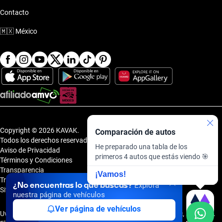
Contacto
Bmw Serie 3 2018 de 950 mil pesos
Bmw Serie 3 2018 Nuevo Sur
🇲🇽
México
Bmw Serie 3 2018 Patio Santa Fe
Bmw Serie 3 2018 Plaza Fortuna
Bmw Serie 3 2018 Plaza Fortuna - Showroom
Bmw Serie 3 2018 Portal Centro
Copyright © 2026 KAVAK.
Comparación de autos
Todos los derechos reservados.
He preparado una tabla de los
Aviso de Privacidad
Bmw Serie 3 2018 Puerta la Victoria
primeros 4 autos que estás viendo 🎯
Términos y Condiciones
Transparencia
¡Vamos!
Transparencia Financiera
Bmw Serie 3 2018 Punto Sur
¿No encuentras lo que buscas?
Explora
Sitemap
nuestra página de vehículos
Ver página de vehículos
Bmw Serie 3 2018 Punto Valle
Uvi Tech, S.A.P.I. de C.V., Carretera Amomolulco - Capulhuac, No. 1 Col.