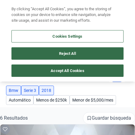
Ven a conocernos. Encuentra tu sede Kavak más cercana
aquí
.
By clicking “Accept All Cookies”, you agree to the storing of
cookies on your device to enhance site navigation, analyze
Ubicación
site usage, and assist in our marketing efforts.
Encuentra el auto ideal para tu presupuesto
Cookies Settings
Simular plan a meses
Busca por marca
Reject All
AUTOS BMW SERIE 3 AÑO 2018
Busca por modelo
Accept All Cookies
3
Busca por versión
Busca por año
Bmw
Serie 3
2018
Automático
Menos de $250k
Menor de $5,000/mes
Busca por marca
Busca por modelo
Guardar búsqueda
6 Resultados
Busca por versión