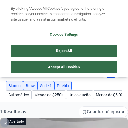
Ven a conocernos. Encuentra tu sede Kavak más cercana
aquí
.
By clicking “Accept All Cookies”, you agree to the storing of
cookies on your device to enhance site navigation, analyze
Ubicación
site usage, and assist in our marketing efforts.
Encuentra el auto ideal para tu presupuesto
Cookies Settings
Simular plan a meses
Busca por marca
Reject All
AUTOS BMW SERIE 1 PUEBLA BLANCO
Busca por modelo
Accept All Cookies
4
Busca por versión
Busca por año
Blanco
Bmw
Serie 1
Puebla
Automático
Menos de $250k
Único dueño
Menor de $5,000
Busca por marca
Busca por modelo
Guardar búsqueda
1 Resultados
Apartado
Busca por versión