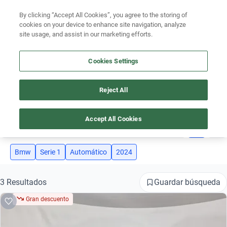
Ven a conocernos. Encuentra tu sede Kavak más cercana
aquí
.
By clicking “Accept All Cookies”, you agree to the storing of
cookies on your device to enhance site navigation, analyze
Ubicación
site usage, and assist in our marketing efforts.
Encuentra el auto ideal para tu presupuesto
Cookies Settings
Simular plan a meses
Reject All
AUTOS BMW SERIE 1 AÑO 2024 AUTOMÁTICO
Busca por marca
Accept All Cookies
4
Busca por modelo
Busca por versión
Bmw
Serie 1
Automático
2024
Busca por año
Guardar búsqueda
3 Resultados
Busca por marca
Gran descuento
Busca por modelo