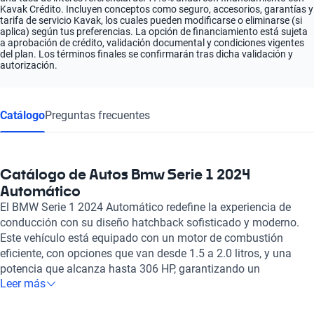
Kavak Crédito. Incluyen conceptos como seguro, accesorios, garantías y
tarifa de servicio Kavak, los cuales pueden modificarse o eliminarse (si
aplica) según tus preferencias. La opción de financiamiento está sujeta
a aprobación de crédito, validación documental y condiciones vigentes
del plan. Los términos finales se confirmarán tras dicha validación y
autorización.
Catálogo
Preguntas frecuentes
Catálogo de Autos Bmw Serie 1 2024
Automático
El BMW Serie 1 2024 Automático redefine la experiencia de
conducción con su diseño hatchback sofisticado y moderno.
Este vehículo está equipado con un motor de combustión
eficiente, con opciones que van desde 1.5 a 2.0 litros, y una
potencia que alcanza hasta 306 HP, garantizando un
Leer más
rendimiento ágil y emocionante en cada recorrido. Su
aceleración desde 0 a 100 km/h en tan solo 4.8 segundos