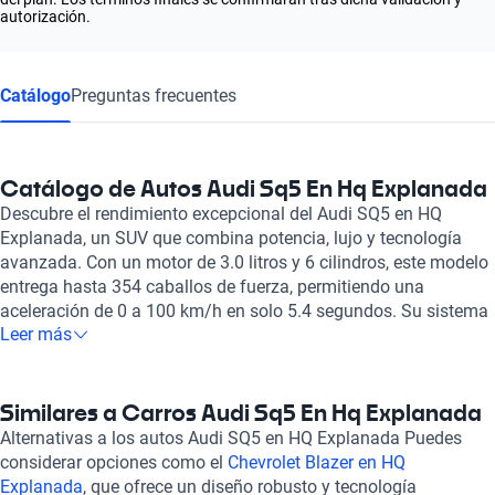
autorización.
Catálogo
Preguntas frecuentes
Catálogo de Autos Audi Sq5 En Hq Explanada
Descubre el rendimiento excepcional del Audi SQ5 en HQ
Explanada, un SUV que combina potencia, lujo y tecnología
avanzada. Con un motor de 3.0 litros y 6 cilindros, este modelo
entrega hasta 354 caballos de fuerza, permitiendo una
aceleración de 0 a 100 km/h en solo 5.4 segundos. Su sistema
Leer más
de tracción 4x4 y transmisión automática aseguran un manejo
dinámico y una experiencia de conducción inolvidable, ideal
tanto para el trayecto diario como para aventuras fuera de la
ciudad. El interior del Audi SQ5 destaca por su elegancia y
Similares a Carros Audi Sq5 En Hq Explanada
comodidad, con capacidad para cinco pasajeros y materiales
Alternativas a los autos Audi SQ5 en HQ Explanada Puedes
de alta calidad, como cuero y suede sintético. Equipado con
considerar opciones como el
Chevrolet Blazer en HQ
una amplia gama de tecnología que incluye integración con
Explanada
, que ofrece un diseño robusto y tecnología