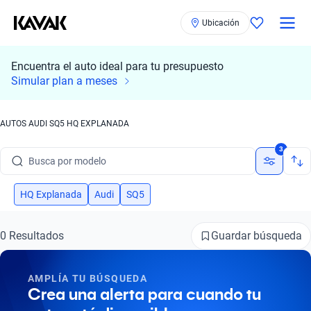
Ubicación
Encuentra el auto ideal para tu presupuesto
Simular plan a meses
AUTOS AUDI SQ5 HQ EXPLANADA
Busca por marca
3
Busca por modelo
Busca por versión
HQ Explanada
Audi
SQ5
Busca por año
Guardar búsqueda
0 Resultados
Busca por marca
AMPLÍA TU BÚSQUEDA
Busca por modelo
Crea una alerta para cuando tu