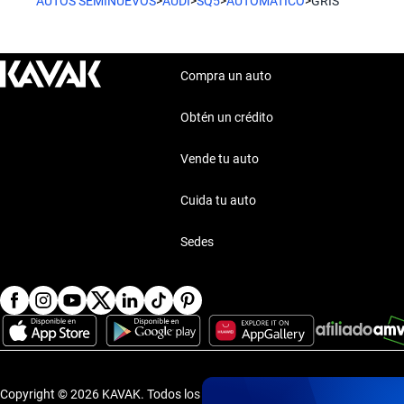
AUTOS SEMINUEVOS
>
AUDI
>
SQ5
>
AUTOMATICO
>
GRIS
Compra un auto
Obtén un crédito
Vende tu auto
Cuida tu auto
Sedes
Copyright © 2026 KAVAK.
Todos los derechos reservados.
·
Aviso de P