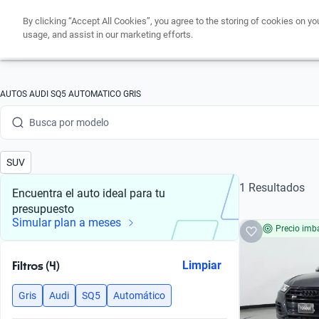
By clicking “Accept All Cookies”, you agree to the storing of cookies on yo
usage, and assist in our marketing efforts.
Busca por marca
AUTOS AUDI SQ5 AUTOMATICO GRIS
Busca por modelo
Busca por versión
SUV
Busca por año
1 Resultados
Encuentra el auto ideal para tu
presupuesto
Busca por marca
Simular plan a meses
Precio imba
Busca por modelo
Filtros (4)
Limpiar
Busca por versión
Gris
Audi
SQ5
Automático
Busca por año