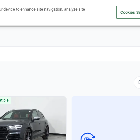
ur device to enhance site navigation, analyze site
Cookies Se
Obtén un crédito
Compra un auto
Vende tu auto
Cuid
tible