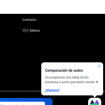
Contacto
🇲🇽
México
Comparación de autos
He preparado una tabla de los
primeros 4 autos que estás viendo 🎯
¡Vamos!
inanciera
·
Sitemap