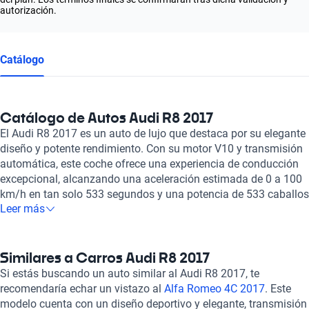
autorización.
Catálogo
Catálogo de Autos Audi R8 2017
El Audi R8 2017 es un auto de lujo que destaca por su elegante
diseño y potente rendimiento. Con su motor V10 y transmisión
automática, este coche ofrece una experiencia de conducción
excepcional, alcanzando una aceleración estimada de 0 a 100
km/h en tan solo 533 segundos y una potencia de 533 caballos
Leer más
de fuerza. Equipado con características de seguridad como
bolsas de aire frontales y laterales, frenos ABS y asistencia de
frenado, el Audi R8 2017 brinda no solo estilo y velocidad, sino
también protección y confianza al conductor y pasajero. Al
Similares a Carros Audi R8 2017
elegir comprar un auto con Kavak, optas por la tranquilidad y la
Si estás buscando un auto similar al Audi R8 2017, te
calidad. En Kavak nos comprometemos a la satisfacción de
recomendaría echar un vistazo al
Alfa Romeo 4C 2017
. Este
nuestros clientes, por eso cada coche en nuestro inventario ha
modelo cuenta con un diseño deportivo y elegante, transmisión