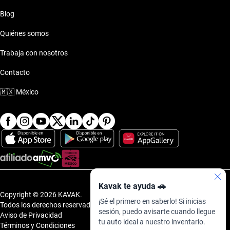
Audi R8 2017 de 650 mil pesos
Blog
Audi R8 2017 de 700 mil pesos
Quiénes somos
Trabaja con nosotros
Audi R8 2017 de 750 mil pesos
Contacto
Audi R8 2017 de 800 mil pesos
🇲🇽
México
Audi R8 2017 de 850 mil pesos
Audi R8 2017 de 900 mil pesos
Audi R8 2017 de 950 mil pesos
Kavak te ayuda 🚗
Copyright © 2026 KAVAK.
¡Sé el primero en saberlo! Si inicias
Todos los derechos reservados.
sesión, puedo avisarte cuando llegue
Aviso de Privacidad
tu auto ideal a nuestro inventario.
Términos y Condiciones