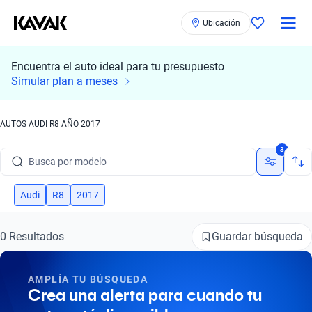
Ubicación
Encuentra el auto ideal para tu presupuesto
Simular plan a meses
AUTOS AUDI R8 AÑO 2017
Busca por marca
3
Busca por modelo
Busca por versión
Audi
R8
2017
Busca por año
Guardar búsqueda
0 Resultados
Busca por marca
AMPLÍA TU BÚSQUEDA
Busca por modelo
Crea una alerta para cuando tu