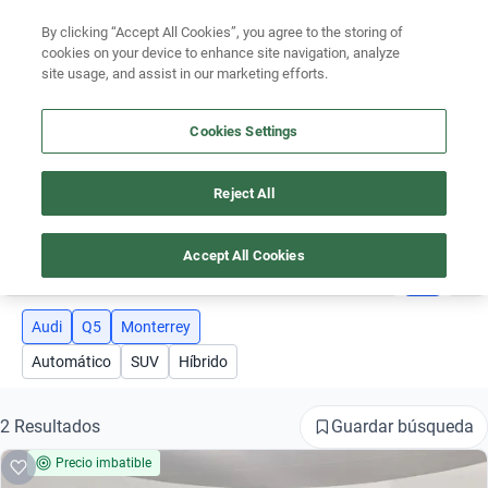
Ven a conocernos. Encuentra tu sede Kavak más cercana
aquí
.
By clicking “Accept All Cookies”, you agree to the storing of
cookies on your device to enhance site navigation, analyze
Ubicación
site usage, and assist in our marketing efforts.
Encuentra el auto ideal para tu presupuesto
Cookies Settings
Simular plan a meses
Busca por marca
Reject All
AUTOS AUDI Q5 EN MONTERREY
Busca por modelo
Accept All Cookies
3
Busca por versión
Busca por año
Audi
Q5
Monterrey
Automático
SUV
Híbrido
Busca por marca
Busca por modelo
Guardar búsqueda
2 Resultados
Precio imbatible
Busca por versión