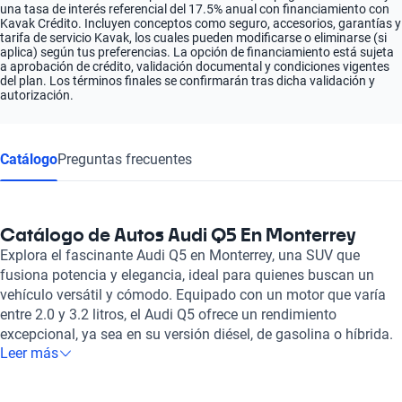
una tasa de interés referencial del 17.5% anual con financiamiento con
Kavak Crédito. Incluyen conceptos como seguro, accesorios, garantías y
tarifa de servicio Kavak, los cuales pueden modificarse o eliminarse (si
aplica) según tus preferencias. La opción de financiamiento está sujeta
a aprobación de crédito, validación documental y condiciones vigentes
del plan. Los términos finales se confirmarán tras dicha validación y
autorización.
Catálogo
Preguntas frecuentes
Catálogo de Autos Audi Q5 En Monterrey
Explora el fascinante Audi Q5 en Monterrey, una SUV que
fusiona potencia y elegancia, ideal para quienes buscan un
vehículo versátil y cómodo. Equipado con un motor que varía
entre 2.0 y 3.2 litros, el Audi Q5 ofrece un rendimiento
excepcional, ya sea en su versión diésel, de gasolina o híbrida.
Leer más
Su transmisión automática y sistema de tracción 4x4
garantizan una experiencia de manejo dinámica y segura,
permitiendo disfrutar tanto de la ciudad como de recorridos