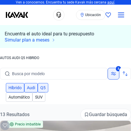
Ven a conocernos. Encuentra tu sede Kavak más cercana
aquí
.
Ubicación
Encuentra el auto ideal para tu presupuesto
Simular plan a meses
Busca por marca
AUTOS AUDI Q5 HIBRIDO
Busca por modelo
3
Busca por versión
Híbrido
Audi
Q5
Busca por año
Automático
SUV
Busca por marca
Guardar búsqueda
13 Resultados
Busca por modelo
Precio imbatible