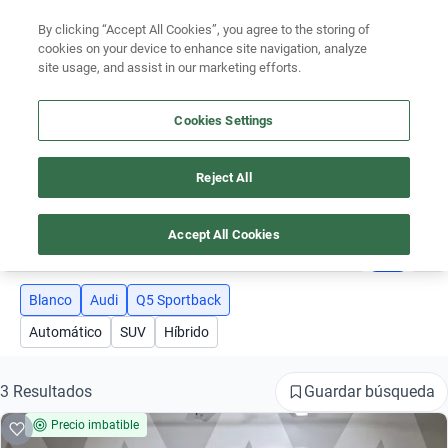
Ven a conocernos. Encuentra tu sede Kavak más cercana
aquí
.
By clicking “Accept All Cookies”, you agree to the storing of
cookies on your device to enhance site navigation, analyze
Ubicación
site usage, and assist in our marketing efforts.
Encuentra el auto ideal para tu presupuesto
Cookies Settings
Simular plan a meses
Busca por marca
Reject All
AUTOS AUDI Q5 SPORTBACK COLOR BLANCO
Busca por modelo
Accept All Cookies
3
Busca por versión
Busca por año
Blanco
Audi
Q5 Sportback
Automático
SUV
Híbrido
Busca por marca
Busca por modelo
Guardar búsqueda
3 Resultados
Precio imbatible
Busca por versión