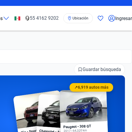
55 4162 9202
os
Ingresar
Ubicación
Guardar búsqueda
↗
6,919 autos más
Peugeot • 308 GT
Kia • Sportage EX
2017 • 64,320 km
Chevrolet • Aveo