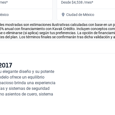
/mes*
Desde $4,538 /mes*
éxico
Ciudad de México
es mostradas son estimaciones ilustrativas calculadas con base en un pla
.5% anual con financiamiento con Kavak Crédito. Incluyen conceptos como 
 o eliminarse (si aplica) según tus preferencias. La opción de financiam
es del plan. Los términos finales se confirmarán tras dicha validación y 
2017
u elegante diseño y su potente
delo ofrece un equilibrio
spacioso brinda una experiencia
as y sistemas de seguridad
omo asientos de cuero, sistema
 Sportback 2017 es una opción
endimiento. En Kavak, nos
pra de autos única y