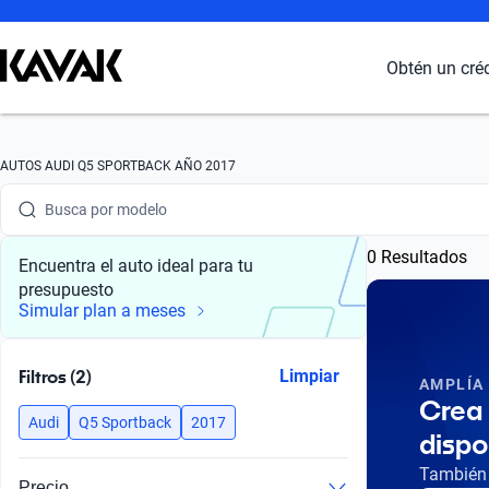
Obtén un cré
Busca por marca
AUTOS AUDI Q5 SPORTBACK AÑO 2017
Busca por modelo
0 Resultados
Busca por versión
Encuentra el auto ideal para tu
presupuesto
Busca por año
Simular plan a meses
Busca por marca
Filtros (2)
Limpiar
AMPLÍA
Busca por modelo
Crea 
Audi
Q5 Sportback
2017
dispo
Busca por versión
También 
Precio