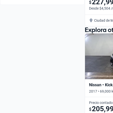
227,9
$
Desde $4,504 
Ciudad de M
Explora o
Nissan • Kick
2017 • 69,000 
Precio contado
205,9
$