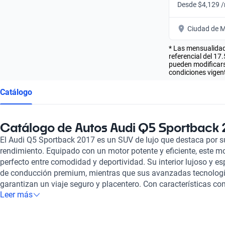
Desde $4,129 
Ciudad de M
* Las mensualidad
referencial del 17
pueden modificarse
condiciones vigent
Catálogo
Catálogo de Autos Audi Q5 Sportback 
El Audi Q5 Sportback 2017 es un SUV de lujo que destaca por s
rendimiento. Equipado con un motor potente y eficiente, este mo
perfecto entre comodidad y deportividad. Su interior lujoso y e
de conducción premium, mientras que sus avanzadas tecnologí
garantizan un viaje seguro y placentero. Con características c
Leer más
de sonido premium y asistente de estacionamiento, el Audi Q5
ideal para aquellos que buscan un auto sofisticado y de alto r
enorgullece ofrecer a nuestros clientes una experiencia de com