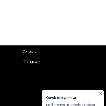
Audi Q5 Sportback 2017 de 600 mil pesos
Audi Q5 Sportback 2017 de 750 mil pesos
Audi Q5 Sportback 2017 de 900 mil pesos
Contacto
🇲🇽
México
Kavak te ayuda 🚗
¡Sé el primero en saberlo! Si inicias