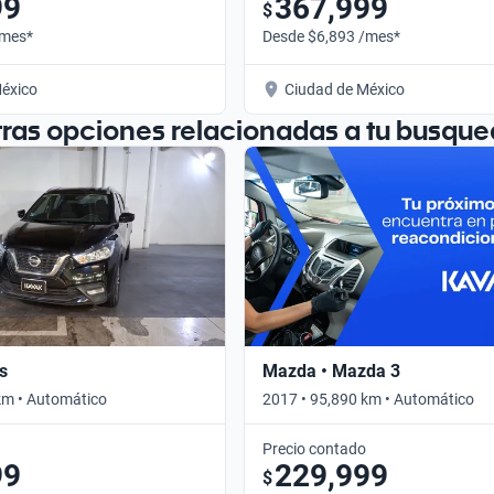
99
367,999
$
/mes*
Desde $6,893 /mes*
éxico
Ciudad de México
tras opciones relacionadas a tu busque
s
Mazda • Mazda 3
km • Automático
2017 • 95,890 km • Automático
Precio contado
99
229,999
$