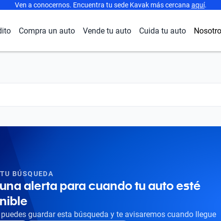
Ven a conocernos. Encuentra tu sede Kavak más cercana
aquí
.
dito
Compra un auto
Vende tu auto
Cuida tu auto
Nosotr
 TU BÚSQUEDA
una alerta para cuando tu auto esté
nible
puedes guardar esta búsqueda y te avisaremos cuando llegue