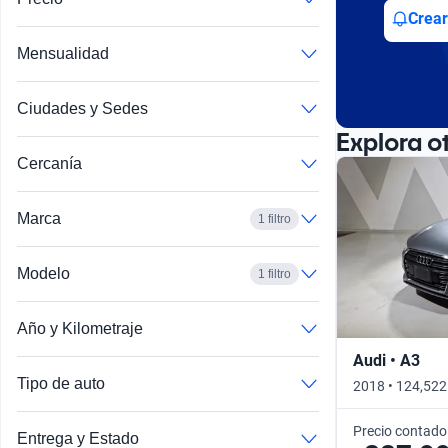
Busca por año
Crear
Mensualidad
Ciudades y Sedes
Explora o
Cercanía
Marca
1 filtro
Modelo
1 filtro
Año y Kilometraje
Audi • A3
Tipo de auto
2018 • 124,522
Precio contado
Entrega y Estado