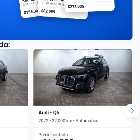
2016 • 18,500 km
2010 • 90,878 km
$278,005
$155,000
$82,999
da:
Audi • Q5
2022 • 22,000 km • Automático
Precio contado