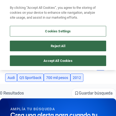
Ven a conocernos. Encuentra tu sede Kavak más cercana
aquí
.
By clicking “Accept All Cookies”, you agree to the storing of
cookies on your device to enhance site navigation, analyze
Ubicación
site usage, and assist in our marketing efforts.
Encuentra el auto ideal para tu presupuesto
Cookies Settings
Simular plan a meses
Reject All
AUTOS AUDI Q5 SPORTBACK 2012 SEMINUEVOS DE 700 MIL PESOS
Busca por marca
Accept All Cookies
4
Busca por modelo
Busca por versión
Audi
Q5 Sportback
700 mil pesos
2012
Busca por año
Guardar búsqueda
0 Resultados
Busca por marca
AMPLÍA TU BÚSQUEDA
Busca por modelo
Crea una alerta para cuando tu