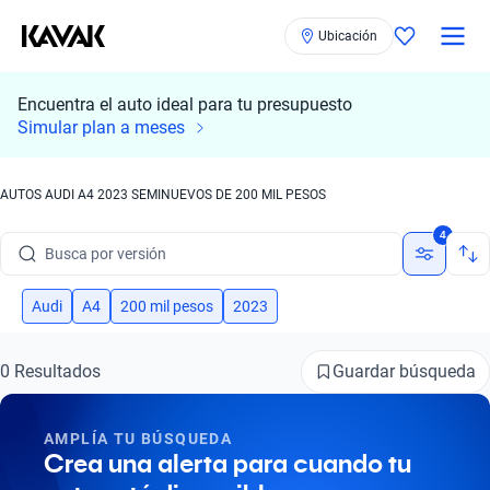
Ubicación
Encuentra el auto ideal para tu presupuesto
Simular plan a meses
Busca por marca
AUTOS AUDI A4 2023 SEMINUEVOS DE 200 MIL PESOS
Busca por modelo
4
Busca por versión
Busca por año
Audi
A4
200 mil pesos
2023
Busca por marca
Guardar búsqueda
0 Resultados
Busca por modelo
Busca por versión
AMPLÍA TU BÚSQUEDA
Crea una alerta para cuando tu
Busca por año