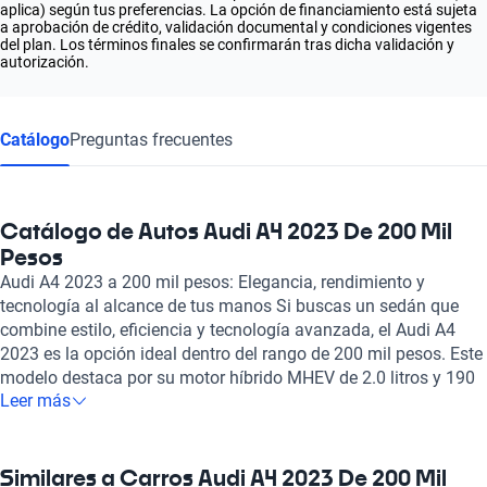
aplica) según tus preferencias. La opción de financiamiento está sujeta
a aprobación de crédito, validación documental y condiciones vigentes
del plan. Los términos finales se confirmarán tras dicha validación y
autorización.
Catálogo
Preguntas frecuentes
Catálogo de Autos Audi A4 2023 De 200 Mil
Pesos
Audi A4 2023 a 200 mil pesos: Elegancia, rendimiento y
tecnología al alcance de tus manos Si buscas un sedán que
combine estilo, eficiencia y tecnología avanzada, el Audi A4
2023 es la opción ideal dentro del rango de 200 mil pesos. Este
modelo destaca por su motor híbrido MHEV de 2.0 litros y 190
Leer más
caballos de fuerza, que proporciona una aceleración de 0 a 100
km/h en tan solo 7.3 segundos, además de alcanzar una
velocidad máxima de 241 km/h. Con un consumo de
combustible combinado de solo 6.1 litros cada 100 km, es
Similares a Carros Audi A4 2023 De 200 Mil