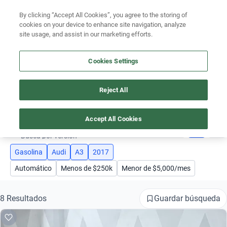
Ven a conocernos. Encuentra tu sede Kavak más cercana
aquí
.
By clicking “Accept All Cookies”, you agree to the storing of
cookies on your device to enhance site navigation, analyze
Ubicación
site usage, and assist in our marketing efforts.
Encuentra el auto ideal para tu presupuesto
Cookies Settings
Simular plan a meses
Busca por marca
Reject All
AUTOS AUDI A3 2017 GASOLINA
Busca por modelo
Accept All Cookies
4
Busca por versión
Busca por año
Gasolina
Audi
A3
2017
Automático
Menos de $250k
Menor de $5,000/mes
Busca por marca
Busca por modelo
Guardar búsqueda
8 Resultados
Busca por versión