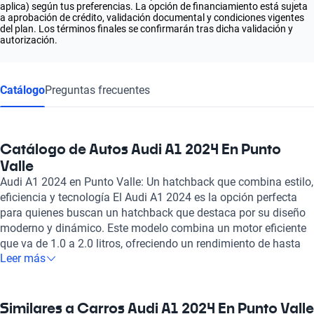
aplica) según tus preferencias. La opción de financiamiento está sujeta
a aprobación de crédito, validación documental y condiciones vigentes
del plan. Los términos finales se confirmarán tras dicha validación y
autorización.
Catálogo
Preguntas frecuentes
Catálogo de Autos Audi A1 2024 En Punto
Valle
Audi A1 2024 en Punto Valle: Un hatchback que combina estilo,
eficiencia y tecnología El Audi A1 2024 es la opción perfecta
para quienes buscan un hatchback que destaca por su diseño
moderno y dinámico. Este modelo combina un motor eficiente
que va de 1.0 a 2.0 litros, ofreciendo un rendimiento de hasta
Leer más
200 caballos de fuerza. Con una aceleración impresionante que
alcanza de 0 a 100 km/h en tan solo 6.5 segundos, el A1 se
convierte en un compañero ágil y emocionante en cada viaje.
Este vehículo cuenta con un interior diseñado para la
Similares a Carros Audi A1 2024 En Punto Valle