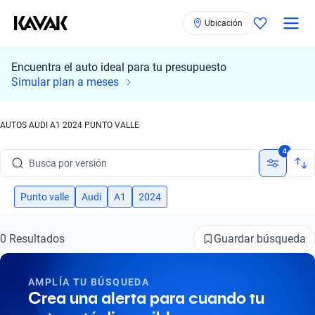
Ubicación
Encuentra el auto ideal para tu presupuesto
Simular plan a meses
Busca por marca
Busca por modelo
AUTOS AUDI A1 2024 PUNTO VALLE
Busca por versión
4
Busca por año
Punto valle
Audi
A1
2024
Busca por marca
Busca por modelo
Guardar búsqueda
0 Resultados
Busca por versión
AMPLÍA TU BÚSQUEDA
Crea una alerta para cuando tu
Busca por año