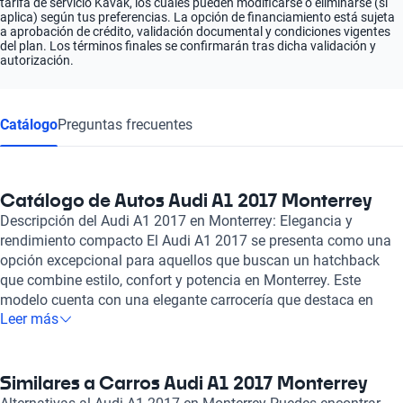
tarifa de servicio Kavak, los cuales pueden modificarse o eliminarse (si
aplica) según tus preferencias. La opción de financiamiento está sujeta
a aprobación de crédito, validación documental y condiciones vigentes
del plan. Los términos finales se confirmarán tras dicha validación y
autorización.
Catálogo
Preguntas frecuentes
Catálogo de Autos Audi A1 2017 Monterrey
Descripción del Audi A1 2017 en Monterrey: Elegancia y
rendimiento compacto El Audi A1 2017 se presenta como una
opción excepcional para aquellos que buscan un hatchback
que combine estilo, confort y potencia en Monterrey. Este
modelo cuenta con una elegante carrocería que destaca en
Leer más
cualquier entorno urbano y un interior que ofrece una
experiencia de lujo, con asientos de cuero y telas de alta
calidad que aseguran comodidad para hasta cuatro ocupantes.
Bajo el capó, el Audi A1 se ofrece con opciones de
Similares a Carros Audi A1 2017 Monterrey
motorización que van desde 1.4 hasta 1.8 litros, garantizando