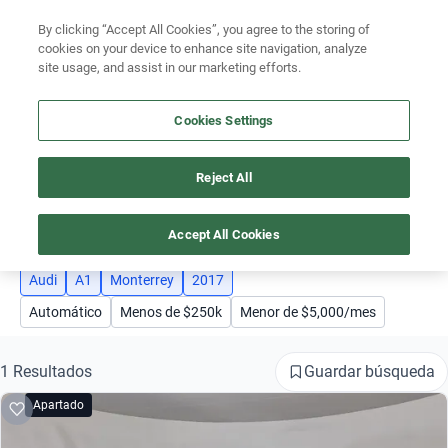
By clicking “Accept All Cookies”, you agree to the storing of
Ubicación
cookies on your device to enhance site navigation, analyze
site usage, and assist in our marketing efforts.
Encuentra el auto ideal para tu presupuesto
Simular plan a meses
Cookies Settings
Reject All
AUTOS AUDI A1 AÑO 2017 MONTERREY
Busca por marca
4
Busca por modelo
Accept All Cookies
Busca por versión
Audi
A1
Monterrey
2017
Automático
Menos de $250k
Menor de $5,000/mes
Busca por año
Busca por marca
Guardar búsqueda
1 Resultados
Apartado
Busca por modelo