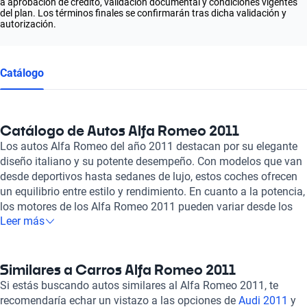
a aprobación de crédito, validación documental y condiciones vigentes
del plan. Los términos finales se confirmarán tras dicha validación y
autorización.
Catálogo
Catálogo de Autos Alfa Romeo 2011
Los autos Alfa Romeo del año 2011 destacan por su elegante
diseño italiano y su potente desempeño. Con modelos que van
desde deportivos hasta sedanes de lujo, estos coches ofrecen
un equilibrio entre estilo y rendimiento. En cuanto a la potencia,
los motores de los Alfa Romeo 2011 pueden variar desde los
Leer más
150 hasta los 500 caballos de fuerza, brindando una
experiencia de conducción emocionante y dinámica. En cuanto
a la tecnología, los Alfa Romeo del 2011 suelen contar con
sistemas de entretenimiento avanzados y opciones de
Similares a Carros Alfa Romeo 2011
conectividad, que van desde pantallas táctiles hasta sistemas
Si estás buscando autos similares al Alfa Romeo 2011, te
de sonido premium. En términos de seguridad, estos autos
recomendaría echar un vistazo a las opciones de
Audi 2011
y