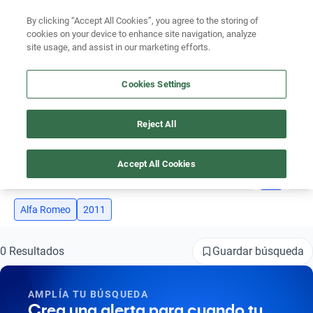
Ven a conocernos. Encuentra tu sede Kavak más cercana
aquí
.
By clicking “Accept All Cookies”, you agree to the storing of
cookies on your device to enhance site navigation, analyze
Ubicación
site usage, and assist in our marketing efforts.
Encuentra el auto ideal para tu presupuesto
Cookies Settings
Simular plan a meses
Busca por marca
Reject All
AUTOS ALFA ROMEO 2011
Busca por modelo
Accept All Cookies
2
Busca por versión
Busca por año
Alfa Romeo
2011
Busca por marca
Guardar búsqueda
0 Resultados
Busca por modelo
AMPLÍA TU BÚSQUEDA
Busca por versión
Crea una alerta para cuando tu