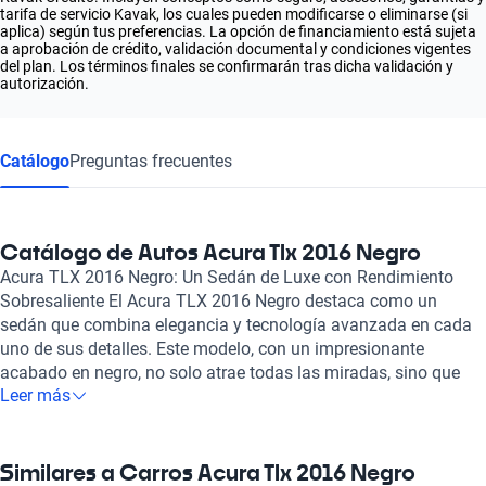
tarifa de servicio Kavak, los cuales pueden modificarse o eliminarse (si
aplica) según tus preferencias. La opción de financiamiento está sujeta
a aprobación de crédito, validación documental y condiciones vigentes
del plan. Los términos finales se confirmarán tras dicha validación y
autorización.
Catálogo
Preguntas frecuentes
Catálogo de Autos Acura Tlx 2016 Negro
Acura TLX 2016 Negro: Un Sedán de Luxe con Rendimiento
Sobresaliente El Acura TLX 2016 Negro destaca como un
sedán que combina elegancia y tecnología avanzada en cada
uno de sus detalles. Este modelo, con un impresionante
acabado en negro, no solo atrae todas las miradas, sino que
Leer más
también demuestra ser una opción altamente competitiva en
su segmento. Su diseño sofisticado es acompañado por un
interior de lujo, donde los asientos de cuero ofrecen comodidad
para hasta cinco pasajeros, asegurando que cada viaje sea
Similares a Carros Acura Tlx 2016 Negro