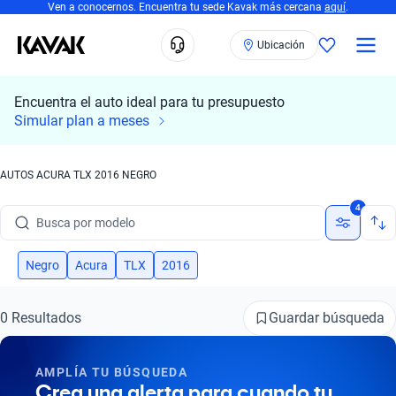
Ven a conocernos. Encuentra tu sede Kavak más cercana
aquí
.
Ubicación
Encuentra el auto ideal para tu presupuesto
Simular plan a meses
AUTOS ACURA TLX 2016 NEGRO
Busca por marca
4
Busca por modelo
Busca por versión
Negro
Acura
TLX
2016
Busca por año
Guardar búsqueda
0 Resultados
Busca por marca
AMPLÍA TU BÚSQUEDA
Busca por modelo
Crea una alerta para cuando tu