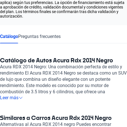
aplica) según tus preferencias. La opción de financiamiento está sujeta
a aprobación de crédito, validación documental y condiciones vigentes
del plan. Los términos finales se confirmarán tras dicha validación y
autorización.
Catálogo
Preguntas frecuentes
Catálogo de Autos Acura Rdx 2014 Negro
Acura RDX 2014 Negro: Una combinación perfecta de estilo y
rendimiento El Acura RDX 2014 Negro se destaca como un SUV
de lujo que combina un diseño elegante con un potente
rendimiento. Este modelo es conocido por su motor de
combustión de 3.5 litros y 6 cilindros, que ofrece una
Leer más
impresionante potencia de 273 caballos. Su transmisión
automática proporciona una experiencia de conducción suave
y eficiente, haciendo que cada trayecto sea un placer. El interior
del Acura RDX 2014 es un refugio de comodidad gracias a sus
Similares a Carros Acura Rdx 2014 Negro
asientos de cuero que brindan un toque premium, permitiendo
Alternativas al Acura RDX 2014 negro Puedes encontrar