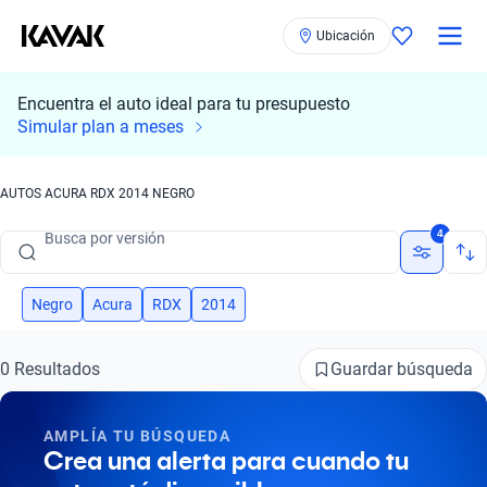
Ubicación
Encuentra el auto ideal para tu presupuesto
Busca por marca
Simular plan a meses
Busca por modelo
AUTOS ACURA RDX 2014 NEGRO
Busca por versión
4
Busca por año
Busca por marca
Negro
Acura
RDX
2014
Busca por modelo
Guardar búsqueda
0 Resultados
Busca por versión
AMPLÍA TU BÚSQUEDA
Busca por año
Crea una alerta para cuando tu