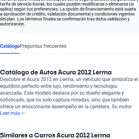
tarifa de servicio Kavak, los cuales pueden modificarse o eliminarse (si
aplica) según tus preferencias. La opción de financiamiento está sujeta
a aprobación de crédito, validación documental y condiciones vigentes
del plan. Los términos finales se confirmarán tras dicha validación y
autorización.
Catálogo
Preguntas frecuentes
Catálogo de Autos Acura 2012 Lerma
Descubre el Acura 2012 en Lerma, un vehículo que simboliza el
equilibrio perfecto entre lujo, rendimiento y tecnología
avanzada. Este modelo destaca por su diseño elegante y
sofisticado, que no solo captura miradas, sino que también
ofrece un emocionante desempeño en la carretera. Su motor
Leer más
potente y eficiente proporciona una experiencia de conducción
dinámica, sin sacrificar la comodidad de sus pasajeros.
Además, el Acura 2012 viene equipado con características de
seguridad de última generación, asegurando que cada viaje sea
Similares a Carros Acura 2012 Lerma