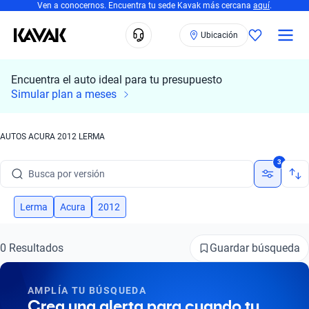
Ven a conocernos. Encuentra tu sede Kavak más cercana
aquí
.
Ubicación
Encuentra el auto ideal para tu presupuesto
Busca por marca
Simular plan a meses
Busca por modelo
AUTOS ACURA 2012 LERMA
Busca por versión
3
Busca por año
Busca por marca
Lerma
Acura
2012
Busca por modelo
Guardar búsqueda
0 Resultados
Busca por versión
AMPLÍA TU BÚSQUEDA
Busca por año
Crea una alerta para cuando tu