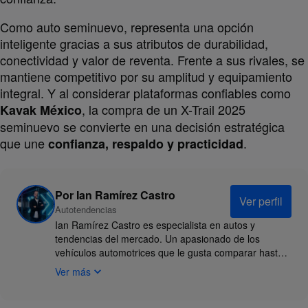
Como auto seminuevo, representa una opción
inteligente gracias a sus atributos de durabilidad,
conectividad y valor de reventa. Frente a sus rivales, se
mantiene competitivo por su amplitud y equipamiento
integral. Y al considerar plataformas confiables como
, la compra de un X-Trail 2025
Kavak México
seminuevo se convierte en una decisión estratégica
que une
.
confianza, respaldo y practicidad
Por
Ian Ramírez Castro
Ver perfil
Autotendencias
Ian Ramírez Castro es especialista en autos y
tendencias del mercado. Un apasionado de los
vehículos automotrices que le gusta comparar hasta
el último detalle de cada modelo que sale al mercado,
Ver más
analiza qué hace que un auto tenga sentido para
distintos presupuestos, estilos de vida y necesidades
de uso. Sus rankings, comparativas y