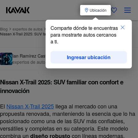
Ubicación
Comparte dónde te encuentras
Blog
expertos de autos
Nissan X-Trail 2025: SUV familiar con confort e innovación
para mostrarte autos cercanos
a ti.
Ian Ramírez Castro
Ingresar ubicación
expertos de autos
·
27 de agosto de 2025
Nissan X-Trail 2025: SUV familiar con confort e
innovación
El
Nissan X-Trail 2025
llega al mercado con una
propuesta renovada, manteniendo la esencia que lo ha
posicionado como una de las SUV más confiables,
versátiles y completas en su categoría. Este modelo
combina un
con líneas modernas,
diseño robusto