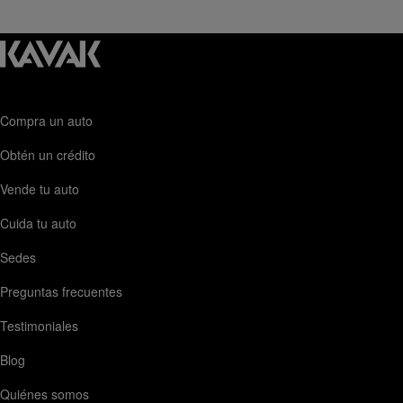
recomendaciones de seminuevos parten de una
perspectiva orientada al comprador: práctica,
comparativa y enfocada en decidir mejor.
Compra un auto
Obtén un crédito
Vende tu auto
Cuida tu auto
Sedes
Preguntas frecuentes
Testimoniales
Blog
Quiénes somos