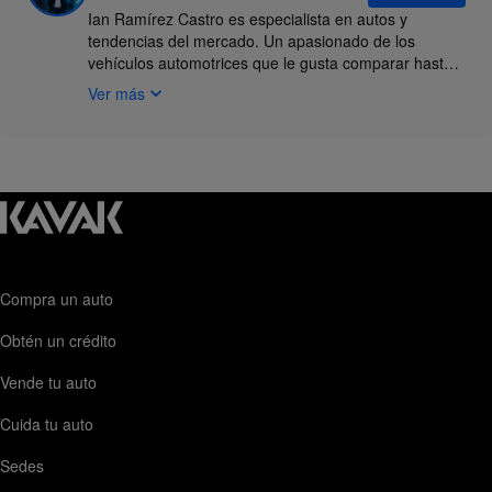
Ian Ramírez Castro es especialista en autos y
tendencias del mercado. Un apasionado de los
vehículos automotrices que le gusta comparar hasta
el último detalle de cada modelo que sale al mercado,
Ver más
analiza qué hace que un auto tenga sentido para
distintos presupuestos, estilos de vida y necesidades
de uso. Sus rankings, comparativas y
recomendaciones de seminuevos parten de una
perspectiva orientada al comprador: práctica,
comparativa y enfocada en decidir mejor.
Compra un auto
Obtén un crédito
Vende tu auto
Cuida tu auto
Sedes