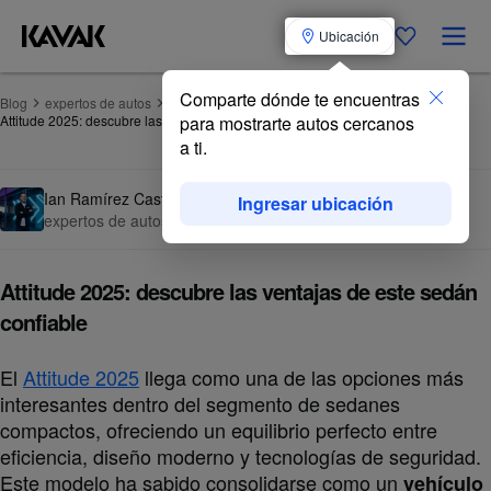
Ubicación
Comparte dónde te encuentras
Blog
expertos de autos
Attitude 2025: descubre las ventajas de este sedán confiable
para mostrarte autos cercanos
a ti.
Ian Ramírez Castro
Ingresar ubicación
expertos de autos
·
23 de agosto de 2025
Attitude 2025: descubre las ventajas de este sedán
confiable
El
Attitude 2025
llega como una de las opciones más
interesantes dentro del segmento de sedanes
compactos, ofreciendo un equilibrio perfecto entre
eficiencia, diseño moderno y tecnologías de seguridad.
Este modelo ha sabido consolidarse como un
vehículo