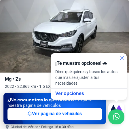
¡Te muestro opciones! 🚗
Dime qué quieres y busco los autos
que más se ajusten a tus
Mg • Zs
necesidades.
2022 • 22,869 km • 1.5 EXCITE AUTO • Automático
Ver opciones
¿No encuentras lo que buscas?
Precio desde
Explora
223,999
nuestra página de vehículos
$
Ver página de vehículos
$4,436 / mes*
Ciudad de México • Entrega 16 a 30 días