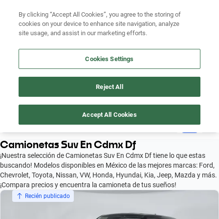
Ven a conocernos. Encuentra tu sede Kavak más cercana
aquí
.
By clicking “Accept All Cookies”, you agree to the storing of
cookies on your device to enhance site navigation, analyze
Ubicación
site usage, and assist in our marketing efforts.
Encuentra el auto ideal para tu presupuesto
Busca por marca
Cookies Settings
Simular plan a meses
Busca por modelo
Reject All
AUTOS SEMINUEVOS
Busca por versión
Accept All Cookies
99+
Busca por año
Camionetas Suv En Cdmx Df
Busca por marca
¡Nuestra selección de Camionetas Suv En Cdmx Df tiene lo que estas
buscando! Modelos disponibles en México de las mejores marcas: Ford,
Busca por modelo
Chevrolet, Toyota, Nissan, VW, Honda, Hyundai, Kia, Jeep, Mazda y más.
¡Compara precios y encuentra la camioneta de tus sueños!
Busca por versión
Recién publicado
Busca por año