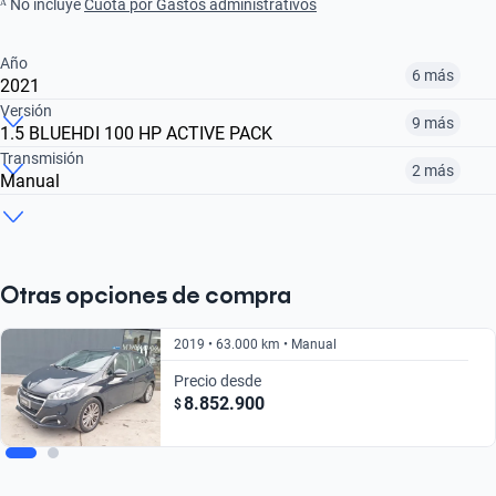
ᴬ No incluye
Cuota por Gastos administrativos
Año
6 más
2021
Versión
9 más
1.5 BLUEHDI 100 HP ACTIVE PACK
2016
2017
2018
Transmisión
2 más
Manual
1.6 ALLURE PK BLUEHDI DIESEL 100HP MT
1.2 TIVE PK PURETECH 82HP E6 MT
1.2 SIGNATURE PURETECH 82 MT
$9.890.000
$9.490.000
$8.990.000
Manual
Automática
Automático
$9.490.000
$8.990.000
$10.990.000
$9.490.000
$9.890.000
$10.293.900
Otras opciones de compra
2019 • 63.000 km • Manual
Precio desde
8.852.900
$