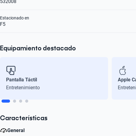
532008
Estacionado en
F5
Equipamiento destacado
Pantalla Táctil
Apple C
Entretenimiento
Entreten
Características
General