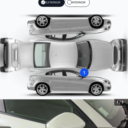
EXTERIOR
INTERIOR
Radio
Aceleración Estimada 0-100 km/h
AM/FM
10.2
Cilindros
4
Combustible
Diesel
Turbo
1
Turbo
Tipo de motor
Combustión
1
/
3