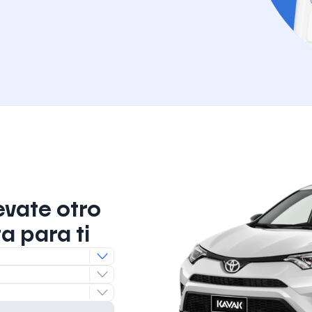
evate otro
a para ti