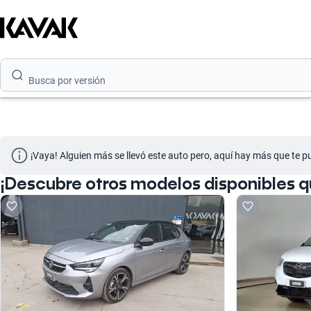
Busca por marca
Busca por modelo
Busca por versión
Busca por año
Busca por marca
¡Vaya! Alguien más se llevó este auto pero, aquí hay más que te p
Busca por modelo
¡Descubre otros modelos disponibles 
Busca por versión
Busca por año