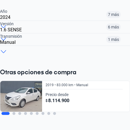
Año
7 más
2024
Versión
6 más
1.6 SENSE
2016
2018
2019
Transmisión
1 más
Manual
1.6 ADVANCE MT
1.6 VDRIVE MT
1.6 SENSE MT
$7.335.900
$7.378.900
$8.114.900
Manual
Automático
$11.990.000
$8.790.000
$9.190.000
$11.990.000
$13.961.900
Otras opciones de compra
2019 • 83.000 km • Manual
Precio desde
8.114.900
$