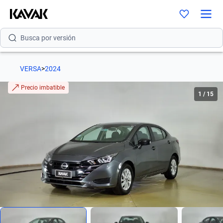
Busca por modelo
Busca por versión
Busca por año
VERSA
>
2024
Busca por marca
Precio imbatible
1
/
15
Busca por modelo
Busca por versión
Busca por año