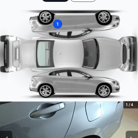
Combustible
Gasolina
1
Tipo de motor
Combustión
1
/
4