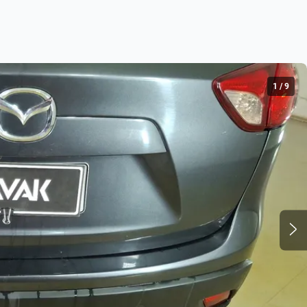
1
/
9