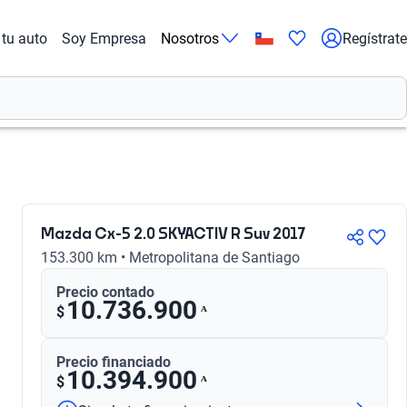
tu auto
Soy Empresa
Nosotros
Regístrate
Mazda Cx-5 2.0 SKYACTIV R Suv 2017
153.300 km • Metropolitana de Santiago
Precio contado
10.736.900
ᴬ
$
Precio financiado
10.394.900
ᴬ
$