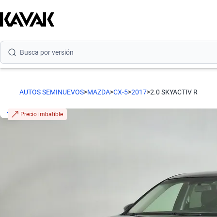
Busca por modelo
Busca por versión
Busca por año
Busca por marca
AUTOS SEMINUEVOS
>
MAZDA
>
CX-5
>
2017
>
2.0 SKYACTIV R
Busca por modelo
Precio imbatible
Busca por versión
Busca por año