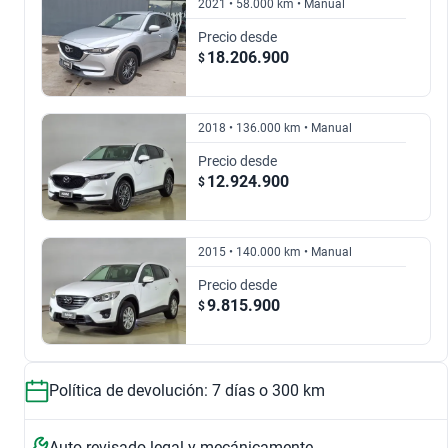
2021 • 58.000 km • Manual
$9.815.900
$23.196.900
2.0 SKYACTIV R AUTO
2.2 DIESEL SKYACTIV GT AUTO 4WD
Precio desde
$16.801.900
$16.747.900
18.206.900
$
$16.747.900
$19.562.900
2020
2021
2018 • 136.000 km • Manual
$19.562.900
$18.206.900
Precio desde
12.924.900
$
2023
Frenos ABS
2015 • 140.000 km • Manual
$23.196.900
Seguridad
Precio desde
9.815.900
$
Política de devolución: 7 días o 300 km
Auto revisado legal y mecánicamente