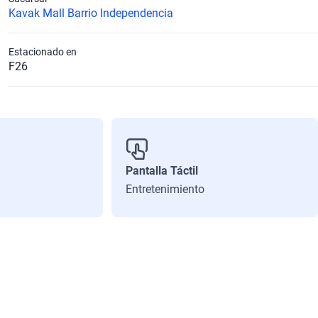
Kavak Mall Barrio Independencia
Estacionado en
F26
Pantalla Táctil
Entretenimiento
Caballos de Fuerza Estimado
153
Número de Puertas