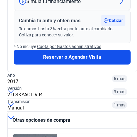
Simula tu financiamiento
Cambia tu auto y obtén más
Cotizar
Te damos hasta 3% extra por tu auto al cambiarlo.
Cotiza para conocer su valor.
ᴬ No incluye
Cuota por Gastos administrativos
Reservar o Agendar Visita
Año
6 más
2017
Versión
3 más
2.0 SKYACTIV R
Transmisión
2015
2017
1 más
Manual
2.0 SKYACTIV R
2.0 HIGH AUTO 4WD
$9.815.900
$10.394.900
Otras opciones de compra
Manual
Automático
$9.815.900
$23.196.900
2018
2019