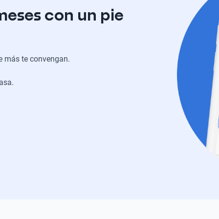
meses con un pie
ue más te convengan.
casa.