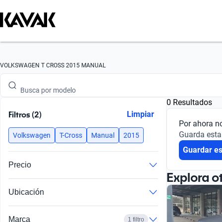
Busca por marca
VOLKSWAGEN T CROSS 2015 MANUAL
Busca por modelo
0 Resultados
Busca por versión
Filtros (2)
Limpiar
Por ahora n
Busca por año
Guarda esta
Volkswagen
T-Cross
Manual
2015
Guardar e
Busca por marca
Precio
Busca por modelo
Explora o
Ubicación
Busca por versión
Busca por año
Marca
1 filtro