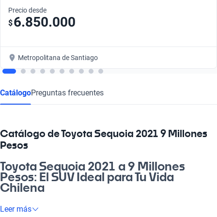
Precio desde
6.850.000
$
Metropolitana de Santiago
Catálogo
Preguntas frecuentes
Catálogo de Toyota Sequoia 2021 9 Millones
Pesos
Toyota Sequoia 2021 a 9 Millones
Pesos: El SUV Ideal para Tu Vida
Chilena
¿Cachai la emoción de manejar un Toyota Sequoia 2021? Esta
Leer más