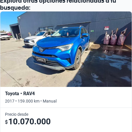
Explora otras opciones relacionadas a tu
Busca por año
busqueda:
Toyota • RAV4
2017 • 159.000 km • Manual
Precio desde
10.070.000
$