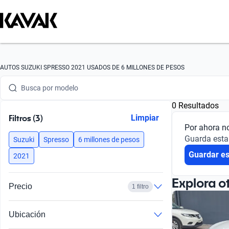
Busca por marca
AUTOS SUZUKI SPRESSO 2021 USADOS DE 6 MILLONES DE PESOS
Busca por modelo
0 Resultados
Busca por versión
Filtros (3)
Limpiar
Por ahora n
Busca por año
Guarda esta
Suzuki
Spresso
6 millones de pesos
Guardar e
Busca por marca
2021
Busca por modelo
Explora o
Precio
1 filtro
Busca por versión
Ubicación
Busca por año