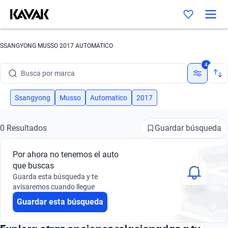
Busca por modelo
Busca por versión
SSANGYONG MUSSO 2017 AUTOMATICO
Busca por año
4
Busca por marca
Busca por modelo
Ssangyong
Musso
Automatico
2017
Busca por versión
Guardar búsqueda
0 Resultados
Busca por año
Por ahora no tenemos el auto
que buscas
Guarda esta búsqueda y te
avisaremos cuando llegue
Guardar esta búsqueda