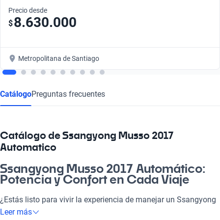
Precio desde
8.630.000
$
Metropolitana de Santiago
Catálogo
Preguntas frecuentes
Catálogo de Ssangyong Musso 2017
Automatico
Ssangyong Musso 2017 Automático:
Potencia y Confort en Cada Viaje
¿Estás listo para vivir la experiencia de manejar un Ssangyong
Musso 2017 Automático? Este vehículo es perfecto para el día
Leer más