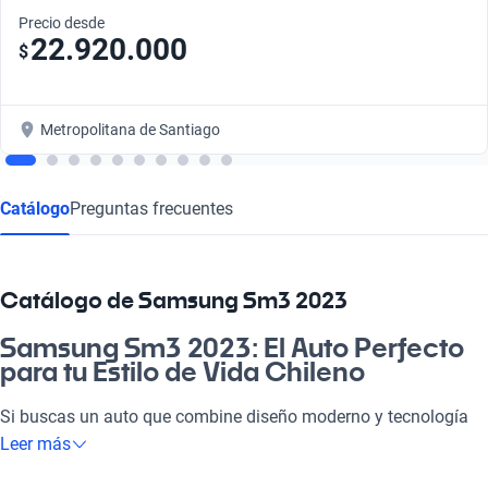
Precio desde
22.920.000
$
Metropolitana de Santiago
Catálogo
Preguntas frecuentes
Catálogo de Samsung Sm3 2023
Samsung Sm3 2023: El Auto Perfecto
para tu Estilo de Vida Chileno
Si buscas un auto que combine diseño moderno y tecnología
innovadora, el Samsung Sm3 2023 es tu opción ideal. Este
Leer más
vehículo, diseñado para el día a día, es perfecto tanto para ir a