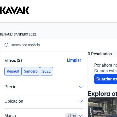
Busca por marca
RENAULT SANDERO 2022
Busca por modelo
0 Resultados
Busca por versión
Filtros (2)
Limpiar
Por ahora n
Busca por año
Guarda esta
Renault
Sandero
2022
Guardar e
Busca por marca
Precio
Busca por modelo
Explora o
Ubicación
Busca por versión
Busca por año
Marca
1 filtro