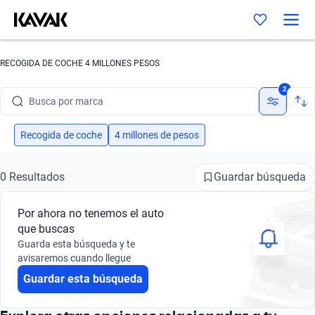
RECOGIDA DE COCHE 4 MILLONES PESOS
2
Busca por marca
Busca por modelo
Recogida de coche
4 millones de pesos
Busca por versión
Guardar búsqueda
0 Resultados
Busca por año
Por ahora no tenemos el auto
Busca por marca
que buscas
Guarda esta búsqueda y te
Busca por modelo
avisaremos cuando llegue
Guardar esta búsqueda
Busca por versión