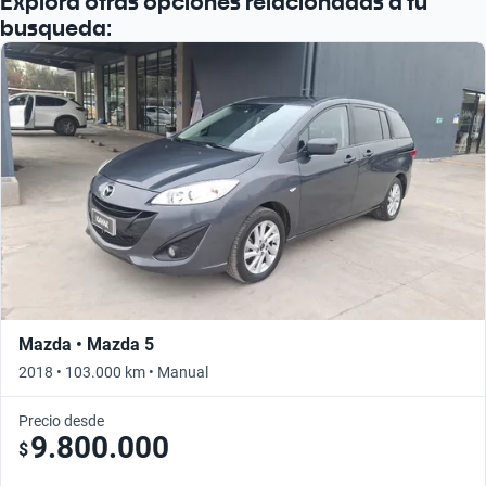
Explora otras opciones relacionadas a tu
Busca por año
busqueda:
Mazda • Mazda 5
2018 • 103.000 km • Manual
Precio desde
9.800.000
$