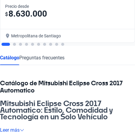
Precio desde
8.630.000
$
Metropolitana de Santiago
Catálogo
Preguntas frecuentes
Catálogo de Mitsubishi Eclipse Cross 2017
Automatico
Mitsubishi Eclipse Cross 2017
Automatico: Estilo, Comodidad y
Tecnología en un Solo Vehículo
¿Cachai la sensación de manejar un auto que combina
Leer más