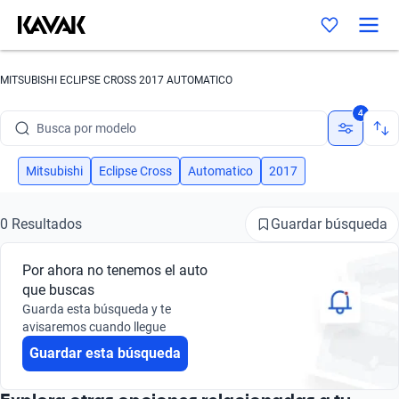
MITSUBISHI ECLIPSE CROSS 2017 AUTOMATICO
Busca por marca
4
Busca por modelo
Busca por versión
Mitsubishi
Eclipse Cross
Automatico
2017
Busca por año
Guardar búsqueda
0 Resultados
Busca por marca
Por ahora no tenemos el auto
Busca por modelo
que buscas
Guarda esta búsqueda y te
Busca por versión
avisaremos cuando llegue
Guardar esta búsqueda
Busca por año