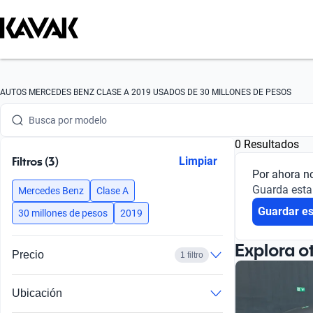
Busca por marca
AUTOS MERCEDES BENZ CLASE A 2019 USADOS DE 30 MILLONES DE PESOS
Busca por modelo
0 Resultados
Busca por versión
Filtros (3)
Limpiar
Por ahora n
Busca por año
Guarda esta
Mercedes Benz
Clase A
Guardar e
Busca por marca
30 millones de pesos
2019
Busca por modelo
Explora o
Precio
1 filtro
Busca por versión
Ubicación
Busca por año