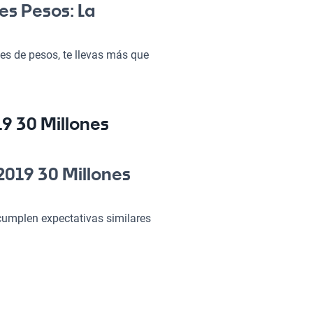
es Pesos: La
s de pesos, te llevas más que
 es perfecto para el día a día,
en un paseo. Además, su
 cada viaje sea un lujo. Sin
 la pena, destacándose en su
9 30 Millones
 2019 30 Millones
2019 30 Millones
 cumplen expectativas similares
 hará que cada viaje sea
o y confort sin perder la
Sprinter
ofrecen las