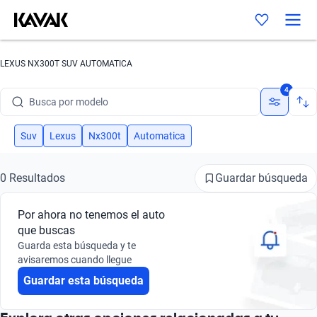
LEXUS NX300T SUV AUTOMATICA
Busca por marca
4
Busca por modelo
Busca por versión
Suv
Lexus
Nx300t
Automatica
Busca por año
Guardar búsqueda
0 Resultados
Busca por marca
Por ahora no tenemos el auto
Busca por modelo
que buscas
Guarda esta búsqueda y te
Busca por versión
avisaremos cuando llegue
Guardar esta búsqueda
Busca por año