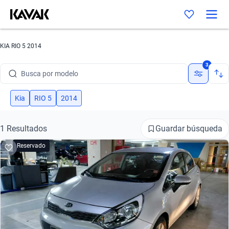
KIA RIO 5 2014
Busca por marca
3
Busca por modelo
Busca por versión
Kia
RIO 5
2014
Busca por año
Guardar búsqueda
1 Resultados
Busca por marca
Reservado
Busca por modelo
Busca por versión
Busca por año