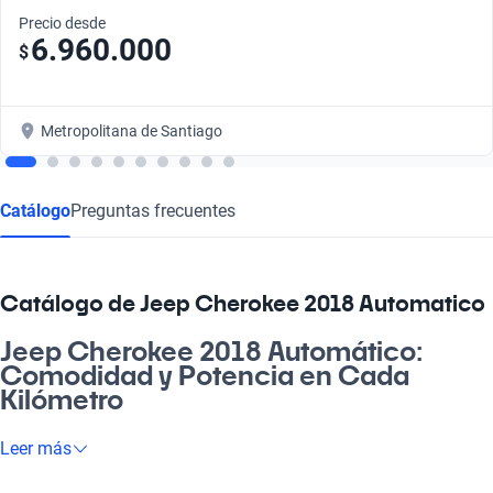
Precio desde
6.960.000
$
Metropolitana de Santiago
Catálogo
Preguntas frecuentes
Catálogo de Jeep Cherokee 2018 Automatico
Jeep Cherokee 2018 Automático:
Comodidad y Potencia en Cada
Kilómetro
El Jeep Cherokee 2018 Automático es la opción perfecta para
Leer más
quienes buscan aventura y confort. Este vehículo te ofrece un