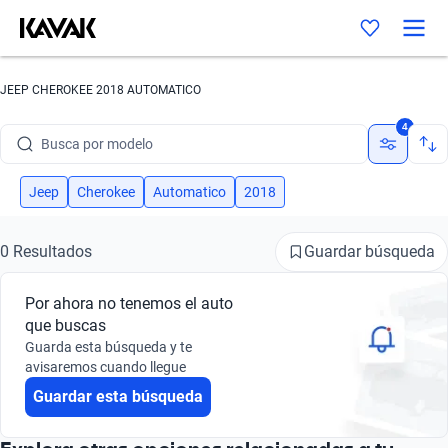
JEEP CHEROKEE 2018 AUTOMATICO
Busca por marca
4
Busca por modelo
Busca por versión
Jeep
Cherokee
Automatico
2018
Busca por año
Guardar búsqueda
0 Resultados
Busca por marca
Por ahora no tenemos el auto
Busca por modelo
que buscas
Guarda esta búsqueda y te
Busca por versión
avisaremos cuando llegue
Guardar esta búsqueda
Busca por año