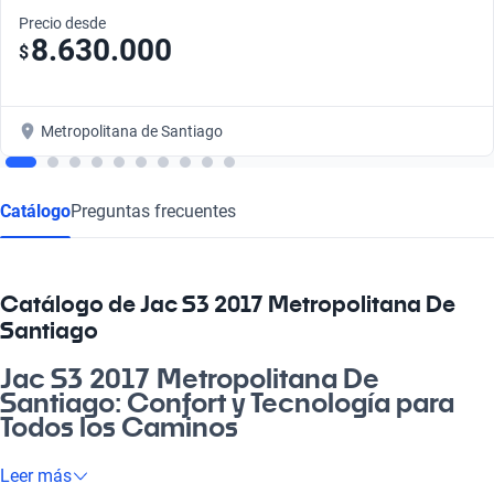
Precio desde
8.630.000
$
Metropolitana de Santiago
Catálogo
Preguntas frecuentes
Catálogo de Jac S3 2017 Metropolitana De
Santiago
Jac S3 2017 Metropolitana De
Santiago: Confort y Tecnología para
Todos los Caminos
Si estás buscando un vehículo que se adapte a tu estilo de vida
Leer más