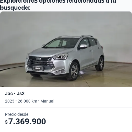
Explora otras opciones relacionadas a tu
Busca por año
busqueda:
Jac • Js2
2023 • 26.000 km • Manual
Precio desde
7.369.900
$