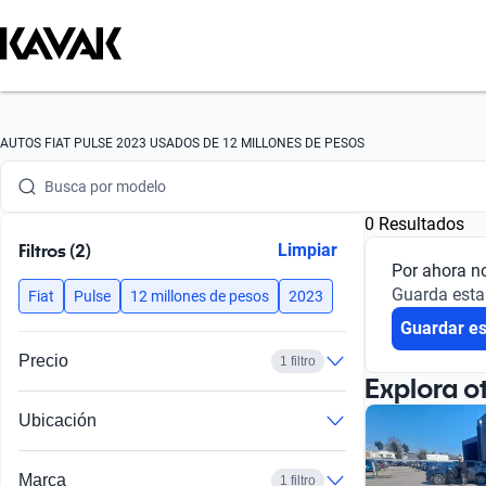
Busca por marca
AUTOS FIAT PULSE 2023 USADOS DE 12 MILLONES DE PESOS
Busca por modelo
0 Resultados
Busca por versión
Filtros (2)
Limpiar
Por ahora n
Busca por año
Guarda esta
Fiat
Pulse
12 millones de pesos
2023
Guardar e
Busca por marca
Precio
1 filtro
Busca por modelo
Explora o
Ubicación
Busca por versión
Busca por año
Marca
1 filtro