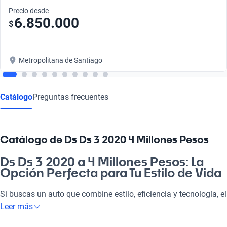
Precio desde
6.850.000
$
Metropolitana de Santiago
Catálogo
Preguntas frecuentes
Catálogo de Ds Ds 3 2020 4 Millones Pesos
Ds Ds 3 2020 a 4 Millones Pesos: La
Opción Perfecta para Tu Estilo de Vida
Si buscas un auto que combine estilo, eficiencia y tecnología, el
Ds Ds 3 2020 a 4 millones es tu mejor elección. Este vehículo
Leer más
se adapta tanto a tus necesidades diarias en la pega como a