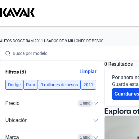
Busca por marca
AUTOS DODGE RAM 2011 USADOS DE 9 MILLONES DE PESOS
Busca por modelo
0 Resultados
Busca por versión
Filtros (3)
Limpiar
Por ahora n
Busca por año
Guarda esta
Dodge
Ram
9 millones de pesos
2011
Guardar e
Busca por marca
Precio
1 filtro
Busca por modelo
Explora o
Ubicación
Busca por versión
Busca por año
Marca
1 filtro