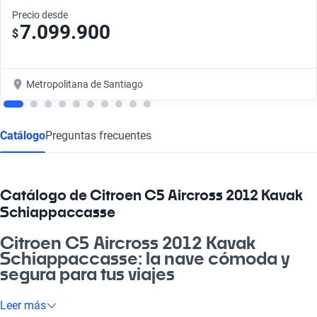
Precio desde
7.099.900
$
Metropolitana de Santiago
Catálogo
Preguntas frecuentes
Catálogo de Citroen C5 Aircross 2012 Kavak
Schiappaccasse
Citroen C5 Aircross 2012 Kavak
Schiappaccasse: la nave cómoda y
segura para tus viajes
Oye, si buscas un auto que se adapte a tu vida a toda máquina,
Leer más