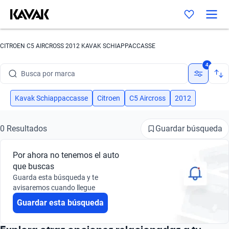
CITROEN C5 AIRCROSS 2012 KAVAK SCHIAPPACCASSE
4
Busca por marca
Busca por modelo
Kavak Schiappaccasse
Citroen
C5 Aircross
2012
Busca por versión
Guardar búsqueda
0 Resultados
Busca por año
Por ahora no tenemos el auto
Busca por marca
que buscas
Guarda esta búsqueda y te
Busca por modelo
avisaremos cuando llegue
Guardar esta búsqueda
Busca por versión