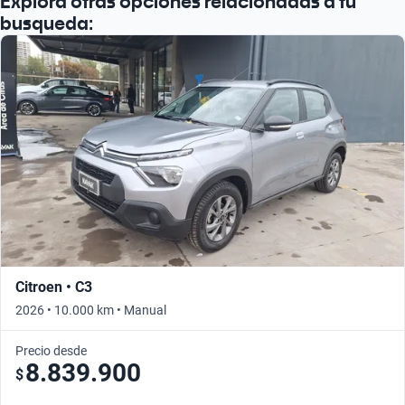
Explora otras opciones relacionadas a tu
Busca por año
busqueda:
Citroen • C3
2026 • 10.000 km • Manual
Precio desde
8.839.900
$